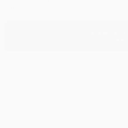
Удобные способы оплаты, наличный и безналичный расчет;
Есть комфортная комната ожидания, с вендингом и wi-fi.
Записаться на
можно