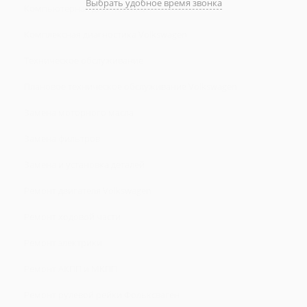
Выбрать удобное время звонка
Компьютерная диагностика
Комплексная диагностика Volkswagen
Техническое обслуживание
Плановое техническое обслуживание Volkswagen
Замена моторного масла
Замена фильтров
Замена и установка деталей
Ремонт двигателя Volkswagen
Ремонт ходовой части
Ремонт электрики
Ремонт АКПП и МКПП
Ремонт рулевой рейки Фольксваген