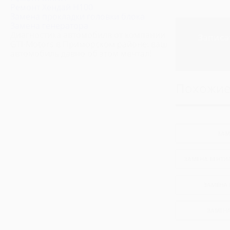
Ремонт Фольксваген Транспортер
Ремонт Хендай H100
Замена прокладки головки блока
Ремонт Ситроен Джампер
Замена генератора
Ремонт Ивеко Дейли
Диагностика автомобиля от компании
Записа
GTI-Motors в Приморском районе: ваш
Ремонт Пежо Боксер
автомобиль давно об этом мечтал!
Ремонт Хендай H1
Ремонт Хендай H100
Похожие
ЗАМ
ЗАМЕНА ВЕНТИ
ЗАМЕНА 
ЗАМЕН