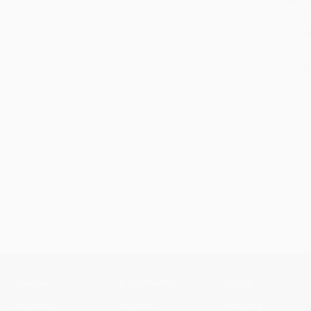
ЗА
З
ГЛАВНАЯ
О КОМПАНИИ
АКЦИИ
КОНТАКТЫ
ОТЗЫВЫ
НОВОСТИ