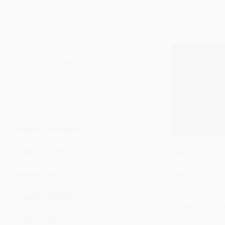
Замена антифриза
Диагностика кондиционеров
Ремонт задне
Замена фильтров
Диагностика перед покупкой
* На сайте указа
Замена фильтра салона
Замена воздушного фильтра
Замена топливного фильтра
Замена жидкости ГУР
Промывка радиатора охлаждения
Заправка кондиционера
ЗАМЕНА КОМПОНЕНТОВ
Замена аккумуляторов
РЕМОНТ ЭЛЕКТРИКИ
Главным источни
Замена рулевой рейки
фреон. Так как 
Замена стартера
случается?
Замена радиатора ДВС
РЕМОНТ ДВИГАТЕЛЯ
Замена свечей зажигания
Замена радиатора кондиционера
Ремонт головки блока цилиндров
Система кондици
Замена генератора
РЕМОНТ ТРАНСМИССИИ
Замена компрессора кондиционера
Во время перепа
Замена прокладки головки блока
Замена лампочек
Ремонт КПП
постепенно разб
Ремонт рулевого управления
Замена блока цилиндров
РЕМОНТ ТОРМОЗНОЙ СИСТЕМЫ