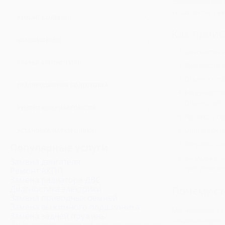
допустимой явля
Ремонт МКПП
Замена приводных ремней
хладагентом каж
Замена суппорта
Ремонт АКПП
РЕМОНТ ПОДВЕСКИ
Замена поршневой группы
Замена тормозных колодок
Как проис
Замена сцепления
Развал-схождение
Замена сальника коленвала
Замена передних тормозных колодок
ШИНОМОНТАЖ
Замена корзины сцепления
Замена сальника распредвала
Диагностика
Замена задних тормозных колодок
Балансировка
Замена диска сцепления
СВАРКА АВТОМОБИЛЯ
Замена ремня ГРМ
Диагностика
Замена тормозных барабанов
Замена цепи ГРМ
Откачка ост
ПРЕДПРОДАЖНАЯ ПОДГОТОВКА
Замена подушки двигателя
Вакуумирова
Обычно для 
Промывка инжектора и форсунок
РЕМОНТ МИКРОАВТОБУСОВ
Проверка ге
Ремонт Мерседес Спринтер
Очистка оста
УСТАНОВКА ПАРКТРОНИКА
Ремонт Мерседес Виано
Заправка си
Популярные услуги
Ремонт Мерседес Вито
Загрузка хл
Замена двигателя
Ремонт Фиат Дукато
требуется ок
Ремонт АКПП
Замена радиатора ДВС
Ремонт Форд Транзит
Диагностика электрики
Почему ст
Ремонт Фольксваген Транспортер
Замена приводных ремней
Замена выжимного подшипника
Ремонт Ситроен Джампер
Мы накопили бо
Замена задней пружины
кондиционеров. 
Ремонт Ивеко Дейли
Диагностика автомобиля от компании