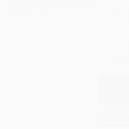
свое дело. Такж
GTI-Motors в Приморском районе: ваш
Ремонт Пежо Боксер
TEXA 760R (Италия
автомобиль давно об этом мечтал!
Ремонт Хендай H1
Процесс зап
Ремонт Хендай H100
человеческо
Замеры всех
В памяти ст
различных а
Есть ёмкост
кондиционер
Фото на