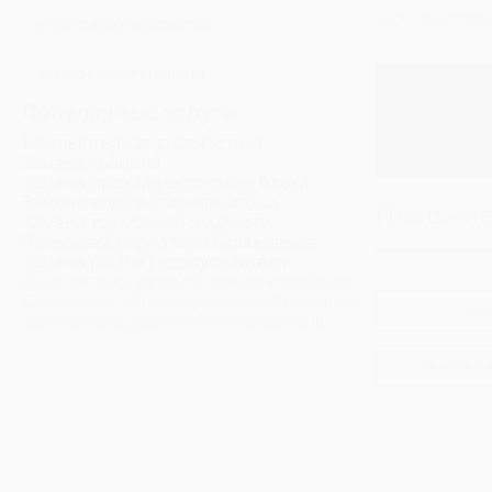
Также мы сотру
Промывка инжектора и форсунок
РЕМОНТ МИКРОАВТОБУСОВ
Ремонт Мерседес Спринтер
УСТАНОВКА ПАРКТРОНИКА
Ремонт Мерседес Виано
Популярные услуги
Ремонт Мерседес Вито
Компьютерная диагностика
Ремонт Фиат Дукато
Замена гранаты
Замена прокладки головки блока
Ремонт Форд Транзит
Замена втулки стабилизатора
Похожие
Ремонт Фольксваген Транспортер
Замена тормозной жидкости
Промывка радиатора охлаждения
Ремонт Ситроен Джампер
Замена ремня гидроусилителя
Ремонт Ивеко Дейли
Диагностика автомобиля от компании
GTI-Motors в Приморском районе: ваш
Ремонт Пежо Боксер
ЗАМ
автомобиль давно об этом мечтал!
Ремонт Хендай H1
Ремонт Хендай H100
ЗАМЕНА Р