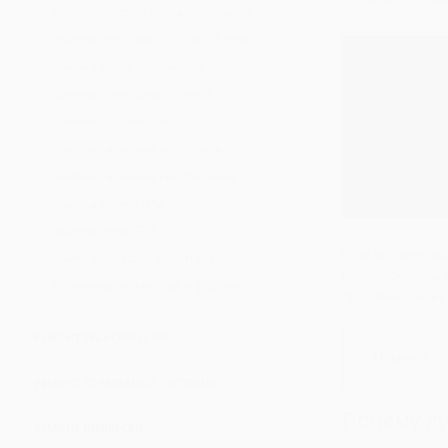
Замена антифриза
Ремонт головки блока цилиндров
Замена генератора
Диагностика кондиционеров
Замена компрессора кондиционера
Замена фильтров
Замена прокладки головки блока
Замена лампочек
Диагностика перед покупкой
Ремонт рулевого управления
Замена фильтра салона
Замена блока цилиндров
Замена воздушного фильтра
Замена приводных ремней
Замена топливного фильтра
Замена поршневой группы
Замена жидкости ГУР
Замена сальника коленвала
Промывка радиатора охлаждения
Замена сальника распредвала
Заправка кондиционера
Замена ремня ГРМ
Замена цепи ГРМ
Если вы заметил
Замена подушки двигателя
или износились 
Промывка инжектора и форсунок
проблемы может
РЕМОНТ ТРАНСМИССИИ
Помните, ч
Ремонт КПП
РЕМОНТ ТОРМОЗНОЙ СИСТЕМЫ
Ремонт МКПП
Почему лу
Замена суппорта
Ремонт АКПП
РЕМОНТ ПОДВЕСКИ
Замена тормозных колодок