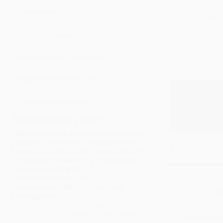
Наш автосер
Замена сцепления
Развал-схождение
Замена передних тормозных колодок
ШИНОМОНТАЖ
Все мастера
Замена корзины сцепления
Замена задних тормозных колодок
Балансировка
После выпол
Замена диска сцепления
СВАРКА АВТОМОБИЛЯ
Замена тормозных барабанов
Мы выполняе
У нас есть к
ПРЕДПРОДАЖНАЯ ПОДГОТОВКА
РЕМОНТ МИКРОАВТОБУСОВ
Ремонт Мерседес Спринтер
УСТАНОВКА ПАРКТРОНИКА
Ремонт Мерседес Виано
Популярные услуги
Ремонт Мерседес Вито
Замена задних тормозных колодок
Ремонт Фиат Дукато
Замена ступичного подшипника
Похожие
Замена задних тормозных дисков
Ремонт Форд Транзит
Промывка инжектора и форсунок
Ремонт Фольксваген Транспортер
Замена масла в АКПП
Замена жидкости ГУР
Ремонт Ситроен Джампер
Замена вентилятора системы
ЗАМ
Ремонт Ивеко Дейли
охлаждения
Диагностика автомобиля от компании
Ремонт Пежо Боксер
GTI-Motors в Приморском районе: ваш
ЗАМЕНА РАДИА
Ремонт Хендай H1
автомобиль давно об этом мечтал!