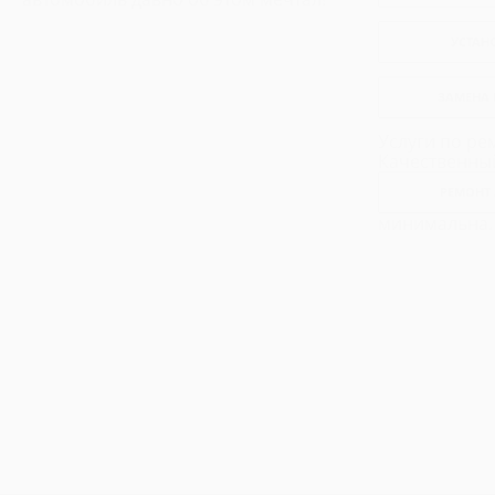
Ремонт Хендай H100
УСТАН
ЗАМЕНА 
Услуги по ре
Качественны
РЕМОНТ
минимальна.