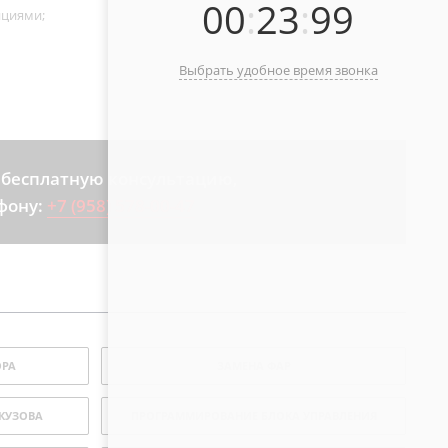
00
:
23
:
99
нциями;
Выбрать удобное время звонка
 бесплатную консультацию,
фону:
+7 (958) 578-00-47
ОРА
ЗАМЕНА ФАР
 КУЗОВА
ПРОГРАММИРОВАНИЕ БЛОКА УПРАВЛЕНИЯ