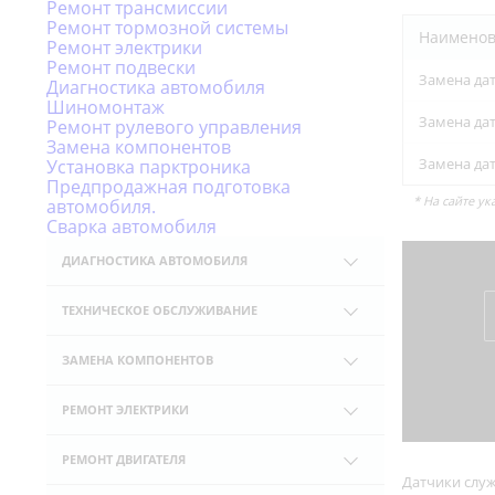
Ремонт трансмиссии
Ремонт тормозной системы
Наименов
Ремонт электрики
Ремонт подвески
Замена да
Диагностика автомобиля
Шиномонтаж
Замена да
Ремонт рулевого управления
Замена компонентов
Замена дат
Установка парктроника
Предпродажная подготовка
* На сайте у
автомобиля.
Сварка автомобиля
ДИАГНОСТИКА АВТОМОБИЛЯ
Комплексная диагностика
ТЕХНИЧЕСКОЕ ОБСЛУЖИВАНИЕ
Компьютерная диагностика
Замена масла
Диагностика подвески
ЗАМЕНА КОМПОНЕНТОВ
Замена масла в двигателе
Диагностика ходовой части
Замена аккумуляторов
Замена масла в КПП
РЕМОНТ ЭЛЕКТРИКИ
Диагностика тормозной системы
Замена рулевой рейки
Замена масла в МКПП
Замена стартера
Диагностика двигателя
Замена радиатора ДВС
РЕМОНТ ДВИГАТЕЛЯ
Замена масла в АКПП
Замена свечей зажигания
Датчики служ
Диагностика электрики
Замена радиатора кондиционера