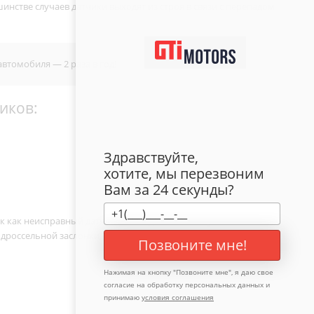
нстве случаев датчики выходят из строя в связи с перепадом
втомобиля — 2 раза в год!
иков:
Здравствуйте,
хотите, мы перезвоним
Вам за 24 секунды?
так как неисправный датчик может давать «ложную»
россельной заслонки, нарушается работа двигателя, что
Позвоните мне!
Нажимая на кнопку "
Позвоните мне
", я даю свое
согласие на обработку персональных данных и
принимаю
условия соглашения