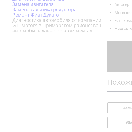
Ремонт Фольксваген Транспортер
Замена двигателя
Автосерв
Замена сальника редуктора
Ремонт Ситроен Джампер
Мы выпол
Ремонт Фиат Дукато
Ремонт Ивеко Дейли
Диагностика автомобиля от компании
Есть ком
GTI-Motors в Приморском районе: ваш
Ремонт Пежо Боксер
Наш авто
автомобиль давно об этом мечтал!
Ремонт Хендай H1
Ремонт Хендай H100
Похожи
ЗАМ
УД