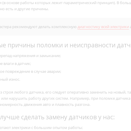
 (в основе работы которых лежит параметрический принцип). В больши
но есть и другие причины.
стера рекомендуют делать комплексную
диагностику всей электрики
а
е причины поломки и неисправности датч
ерепад напряжения и замыкание;
е влаги в датчик;
ое повреждение в случае аварии;
нный износ.
з строя любого датчика, его следует оперативно заменить на новый, 
ли нарушить работу других систем. Например, при поломке датчика д
вномерность движения авто и плавность разгона.
лучше сделать замену датчиков у нас:
ботают электрики с большим опытом работы;