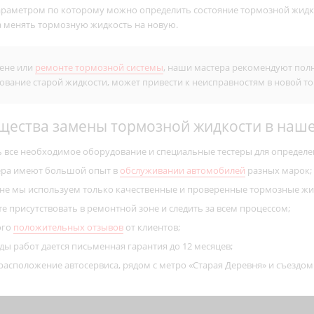
аметром по которому можно определить состояние тормозной жидкост
а менять тормозную жидкость на новую.
ене или
ремонте тормозной системы
, наши мастера рекомендуют пол
ование старой жидкости, может привести к неисправностям в новой т
ества замены тормозной жидкости в наше
ть все необходимое оборудование и специальные тестеры для определ
ера имеют большой опыт в
обслуживании автомобилей
разных марок;
не мы используем только качественные и проверенные тормозные жи
е присутствовать в ремонтной зоне и следить за всем процессом;
ого
положительных отзывов
от клиентов;
иды работ дается письменная гарантия до 12 месяцев;
расположение автосервиса, рядом с метро «Старая Деревня» и съездом 