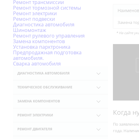
Ремонт трансмиссии
Ремонт тормозной системы
Наименов
Ремонт электрики
Ремонт подвески
Замена то
Диагностика автомобиля
Шиномонтаж
* На сайте у
Ремонт рулевого управления
Замена компонентов
Установка парктроника
Предпродажная подготовка
автомобиля.
Сварка автомобиля
ДИАГНОСТИКА АВТОМОБИЛЯ
Комплексная диагностика
ТЕХНИЧЕСКОЕ ОБСЛУЖИВАНИЕ
Компьютерная диагностика
Замена масла
Диагностика подвески
ЗАМЕНА КОМПОНЕНТОВ
Замена масла в двигателе
Диагностика ходовой части
Когда н
Замена аккумуляторов
Замена масла в КПП
РЕМОНТ ЭЛЕКТРИКИ
Диагностика тормозной системы
Замена рулевой рейки
Замена масла в МКПП
По заявлению
Замена стартера
Диагностика двигателя
Замена радиатора ДВС
РЕМОНТ ДВИГАТЕЛЯ
года. Наличи
Замена масла в АКПП
Замена свечей зажигания
Диагностика электрики
Замена радиатора кондиционера