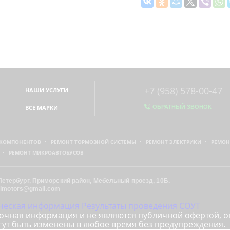
+7 (958) 578-00-47
НАШИ УСЛУГИ
ВСЕ МАРКИ
ОБРАТНЫЙ ЗВОНОК
 КОМПОНЕНТОВ
РЕМОНТ ТОРМОЗНОЙ СИСТЕМЫ
РЕМОНТ ЭЛЕКТРИКИ
РЕМОН
РЕМОНТ МИКРОАВТОБУСОВ
Петербург
, Приморский район,
Мебельный проезд, 10Б
.
gtimotors@gmail.com
еская информация
Результаты проведения СОУТ
авочная информация и не являются публичной офертой, 
гут быть изменены в любое время без предупреждения.