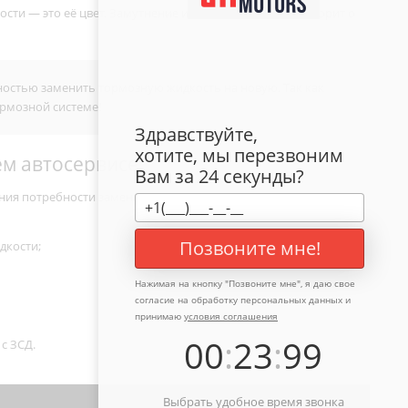
и — это её цвет. Замутнение и появление осадка, говорит о
ностью заменить тормозную жидкость на новую. Так как
ормозной системе!
Здравствуйте,
хотите, мы перезвоним
м автосервисе:
Вам за 24 секунды?
ения потребности замены;
Позвоните мне!
дкости;
Нажимая на кнопку "
Позвоните мне
", я даю свое
согласие на обработку персональных данных и
принимаю
условия соглашения
00
:
23
:
99
с ЗСД.
Выбрать удобное время звонка