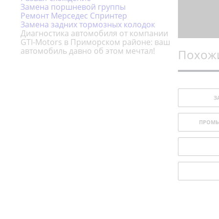
Ремонт Фольксваген Транспортер
Замена поршневой группы
Ремонт Мерседес Спринтер
Ремонт Ситроен Джампер
Замена задних тормозных колодок
Ремонт Ивеко Дейли
Диагностика автомобиля от компании
GTI-Motors в Приморском районе: ваш
Ремонт Пежо Боксер
автомобиль давно об этом мечтал!
Похожи
Ремонт Хендай H1
Ремонт Хендай H100
З
ПРОМЫ