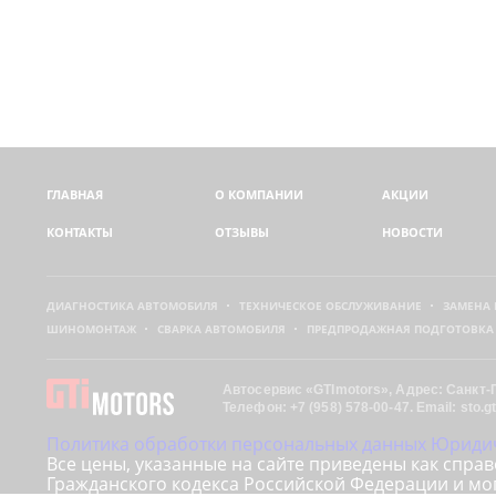
ГЛАВНАЯ
О КОМПАНИИ
АКЦИИ
КОНТАКТЫ
ОТЗЫВЫ
НОВОСТИ
ДИАГНОСТИКА АВТОМОБИЛЯ
ТЕХНИЧЕСКОЕ ОБСЛУЖИВАНИЕ
ЗАМЕНА
ШИНОМОНТАЖ
СВАРКА АВТОМОБИЛЯ
ПРЕДПРОДАЖНАЯ ПОДГОТОВКА
Автосервис «
GTImotors
»,
Адрес:
Санкт-
Телефон:
+7 (958) 578-00-47
.
Email:
sto.
Политика обработки персональных данных
Юридич
Все цены, указанные на сайте приведены как спр
Гражданского кодекса Российской Федерации и мо