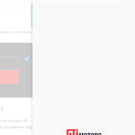
Стоимость
от 3000 руб.
одели и состояния вашего автомобиля.
?
ле каждых 40 – 60 тыс.км пробега, это примерно один раз в 2
агрессивная» езда может сократить этот срок.