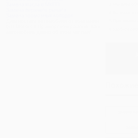
Ремонт Фольксваген Транспортер
Замена масла в МКПП
Мы даем обя
Замена верхнего рычага
Ремонт Ситроен Джампер
Вы можете п
Замена тормозных колодок
Ремонт Ивеко Дейли
Диагностика автомобиля от компании
Принимаем о
GTI-Motors в Приморском районе: ваш
Ремонт Пежо Боксер
Удобное рас
автомобиль давно об этом мечтал!
Ремонт Хендай H1
Ремонт Хендай H100
З
Похожие
ЗАМЕНА К
ЗАМЕН