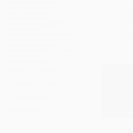
Ремонт трансмиссии
Ремонт тормозной системы
Наименовани
Ремонт электрики
Ремонт подвески
Прокачка гла
Диагностика автомобиля
Шиномонтаж
Прокачка тор
Ремонт рулевого управления
Замена компонентов
Прокачка торм
Установка парктроника
Предпродажная подготовка
* На сайте указа
автомобиля.
Сварка автомобиля
ДИАГНОСТИКА АВТОМОБИЛЯ
Комплексная диагностика
ТЕХНИЧЕСКОЕ ОБСЛУЖИВАНИЕ
Компьютерная диагностика
Замена масла
Диагностика подвески
ЗАМЕНА КОМПОНЕНТОВ
Замена масла в двигателе
Диагностика ходовой части
Замена аккумуляторов
Замена масла в КПП
РЕМОНТ ЭЛЕКТРИКИ
Диагностика тормозной системы
Замена рулевой рейки
Замена масла в МКПП
Замена стартера
Диагностика двигателя
Замена радиатора ДВС
РЕМОНТ ДВИГАТЕЛЯ
Замена масла в АКПП
Замена свечей зажигания
Исправная тормо
Диагностика электрики
Замена радиатора кондиционера